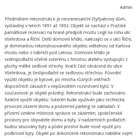
Admin
Předmětem rekonstrukce je neorenesanční čtyřpatrový dům,
vystavěný v letech 1891 až 1892. Objekt se nachází v Pražské
památkové rezervaci na hraně předpolí mostu Legií na rohu ulic
Všehrdova a Říční. Delší domovní křídlo, nalézající se v ulici Říční,
je dominantou rekonstruovaného objektu viditelnou od Karlova
mostu nebo z nábřeží pod Letnou. Domovní křídlo je
sedmipodlažní včetně suterénu s hmotou ateliéru vystupující z
plochy mělké sedlové střechy. Kratší část obrácená do ulice
Všehrdova, je šestipodlažní se sedlovou střechou. Původní
využití objektu je bytové, po mnoha různých vnitřních
dispozičních zásazích v nepůvodním rozvrstvení bytů. V
současnosti je objekt prázdný. Rekonstrukcí bude zachováno
funkční využití objektu. Suterén bude využíván jako technické,
provozní zázemí domu a podzemní parking se zakladači. V
přízemí vznikne místnost správce se zázemím, společenské
prostory pro obyvatele domu a byty. V nadzemních podlažích
budou situovány byty a půdní prostor bude nově využit pro
podkrovní byty. Objekt po dokončené rekonstrukci nabídne svým