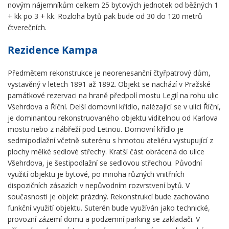
novým nájemníkům celkem 25 bytových jednotek od běžných 1
+ kk po 3 + kk. Rozloha bytů pak bude od 30 do 120 metrů
čtverečních.
Rezidence Kampa
Předmětem rekonstrukce je neorenesanční čtyřpatrový dům,
vystavěný v letech 1891 až 1892. Objekt se nachází v Pražské
památkové rezervaci na hraně předpolí mostu Legií na rohu ulic
Všehrdova a Říční. Delší domovní křídlo, nalézající se v ulici Říční,
je dominantou rekonstruovaného objektu viditelnou od Karlova
mostu nebo z nábřeží pod Letnou. Domovní křídlo je
sedmipodlažní včetně suterénu s hmotou ateliéru vystupující z
plochy mělké sedlové střechy. Kratší část obrácená do ulice
Všehrdova, je šestipodlažní se sedlovou střechou. Původní
využití objektu je bytové, po mnoha různých vnitřních
dispozičních zásazích v nepůvodním rozvrstvení bytů. V
současnosti je objekt prázdný. Rekonstrukcí bude zachováno
funkční využití objektu. Suterén bude využíván jako technické,
provozní zázemí domu a podzemní parking se zakladači. V