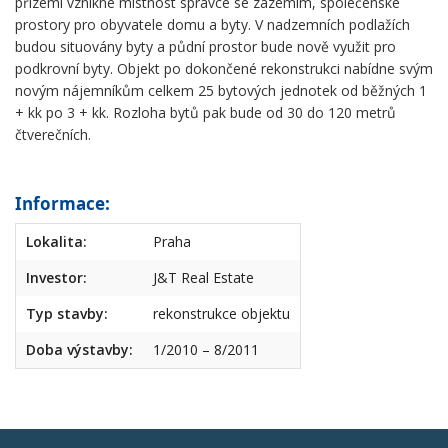
přízemí vznikne místnost správce se zázemím, společenské
prostory pro obyvatele domu a byty. V nadzemních podlažích
budou situovány byty a půdní prostor bude nově využit pro
podkrovní byty. Objekt po dokončené rekonstrukci nabídne svým
novým nájemníkům celkem 25 bytových jednotek od běžných 1
+ kk po 3 + kk. Rozloha bytů pak bude od 30 do 120 metrů
čtverečních.
Informace:
Lokalita:
Praha
Investor:
J&T Real Estate
Typ stavby:
rekonstrukce objektu
Doba výstavby:
1/2010 – 8/2011