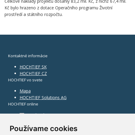
Celkové náklady projektu dosáhly 83,2 mil. Kč, z nichž 67,4 mil.
Kč bylo hrazeno z dotace Operačního programu Životní
prostředí a státního rozpočtu.
Kontaktné informácie
HOCHTIEF SK
HOCHTIEF CZ
HOCHTIEF vo svete
Mapa
HOCHTIEF Solutions AG
HOCHTIEF online
Facebook
Instagram
Používame cookies