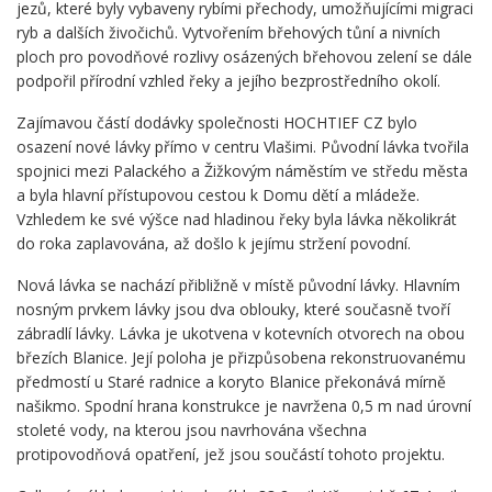
jezů, které byly vybaveny rybími přechody, umožňujícími migraci
ryb a dalších živočichů. Vytvořením břehových tůní a nivních
ploch pro povodňové rozlivy osázených břehovou zelení se dále
podpořil přírodní vzhled řeky a jejího bezprostředního okolí.
Zajímavou částí dodávky společnosti HOCHTIEF CZ bylo
osazení nové lávky přímo v centru Vlašimi. Původní lávka tvořila
spojnici mezi Palackého a Žižkovým náměstím ve středu města
a byla hlavní přístupovou cestou k Domu dětí a mládeže.
Vzhledem ke své výšce nad hladinou řeky byla lávka několikrát
do roka zaplavována, až došlo k jejímu stržení povodní.
Nová lávka se nachází přibližně v místě původní lávky. Hlavním
nosným prvkem lávky jsou dva oblouky, které současně tvoří
zábradlí lávky. Lávka je ukotvena v kotevních otvorech na obou
březích Blanice. Její poloha je přizpůsobena rekonstruovanému
předmostí u Staré radnice a koryto Blanice překonává mírně
našikmo. Spodní hrana konstrukce je navržena 0,5 m nad úrovní
stoleté vody, na kterou jsou navrhována všechna
protipovodňová opatření, jež jsou součástí tohoto projektu.