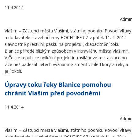
11.4.2014
Admin
Vlašim – Zástupci města Vlašimi, státního podniku Povodí Vltavy
a dodavatele stavební firmy HOCHTIEF CZ v pátek 11. 4. 2014
slavnostně přestřihli pásku na projektu „Zkapacitnění toku
Blanice přírodě blízkým způsobem v intravilánu města Vlašimi“.
V České republice unikátní projekt intravilánové revitalizace po
více než padesáti letech významně změnil vzhled koryta řeky a
její okolí.
Úpravy toku řeky Blanice pomohou
chránit Vlašim před povodněmi
11.4.2014
Admin
Vlašim – Zástupci města Vlašimi, státního podniku Povodí Vltavy
a dodavatele stavební firmy HOCHTIEF CZ v pátek 11. 4. 2014