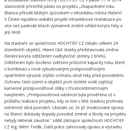
slavnostně přestřihli pásku na projektu „Zkapacitnění toku
Blanice přírodě blízkým způsobem v intravilánu města Vlašimi“.
V České republice unikátní projekt intravilánové revitalizace po
více než padesáti letech významně změnil vzhled koryta řeky a
její okolí.
Na stavbaře ze společnosti HOCHTIEF CZ čekalo celkem 24
stavebních objektů. Hlavní část stavby představovala změna
členění koryta odtěžením nadbytečné zeminy z břehů.
Odtěžením bylo docíleno zvětšení průtočné kapacity toku, které
v kombinaci s nově vybudovanými protipovodňovými
opatřeními výrazně zvýšilo ochranu okolí řeky před povodněmi.
Ochranu části území a objektů proti stoleté vodě zajišťují
kamenné protipovodňové zídky s třiceticentimetrovým
navýšením. „Protipovodňová odolnost byla prověřena už v
průběhu realizace projektu, kdy se loni v létě stavbou prohnala
extrémně silná povodeň. Ukázalo se, že již zrealizované úpravy
na Blanici dokázaly dopady povodně zmírnit a škody na projektu
nebyly nikterak závažné.“ sdělil zástupce společnosti HOCHTIEF
CZ Ing. Vilém Tvrdík. Další práce zahrnovaly úpravu a výstavbu