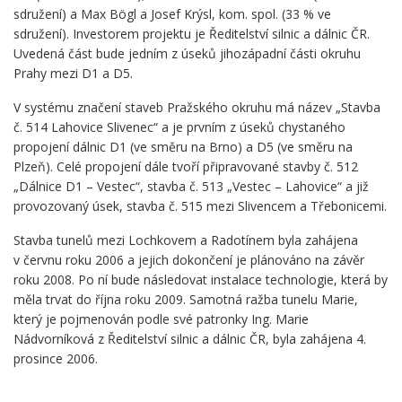
sdružení) a Max Bögl a Josef Krýsl, kom. spol. (33 % ve
sdružení). Investorem projektu je Ředitelství silnic a dálnic ČR.
Uvedená část bude jedním z úseků jihozápadní části okruhu
Prahy mezi D1 a D5.
V systému značení staveb Pražského okruhu má název „Stavba
č. 514 Lahovice Slivenec“ a je prvním z úseků chystaného
propojení dálnic D1 (ve směru na Brno) a D5 (ve směru na
Plzeň). Celé propojení dále tvoří připravované stavby č. 512
„Dálnice D1 – Vestec“, stavba č. 513 „Vestec – Lahovice“ a již
provozovaný úsek, stavba č. 515 mezi Slivencem a Třebonicemi.
Stavba tunelů mezi Lochkovem a Radotínem byla zahájena
v červnu roku 2006 a jejich dokončení je plánováno na závěr
roku 2008. Po ní bude následovat instalace technologie, která by
měla trvat do října roku 2009. Samotná ražba tunelu Marie,
který je pojmenován podle své patronky Ing. Marie
Nádvorníková z Ředitelství silnic a dálnic ČR, byla zahájena 4.
prosince 2006.