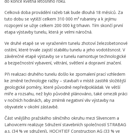
do konce května letošního roku.
Celková doba provádění ražeb tak bude dlouhá 18 měsíců. Za
tuto dobu se vytěží celkem 310 000 m³ rubaniny a k jejímu
rozpojení se užije celkem 200 000 kg trhavin. Tím skončí první
etapa výstavby tunelu, která je velmi náročná.
Ve druhé etapě se ve vyraženém tunelu zhotoví železobetonové
ostění, které trvale zajistí stabilitu tunelu a jeho vodotěsnost. V
závěrečné etapě výstavby se v tunelu namontuje technologické
a bezpečnostní vybavení, větrání, světlení a dopravní značení.
Při realizaci druhého tunelu došlo ke zpomalení prací vzhledem
ke změně technologie ražby – stavbaři v místě zastihli složitější
geologické poměry, které původně nepředpokládali. Ve větší
míře a rozsahu, než bylo původně plánováno, také omezili práci
v nočních hodinách, aby zmírnili negativní vliv výstavby na
obyvatele v okolní zástavbě.
Část vnějšího pražského silničního okruhu mezi Slivencem a
Lahovicemi realizuje Sdružení stavebních společností STRABAG
a.s. (34 % ve sdružení), HOCHTIEF Construction AG (33 % ve