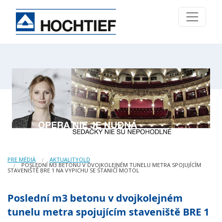
PRE MÉDIÁ
AKTUALITYOLD
POSLEDNÍ M3 BETONU V DVOJKOLEJNÉM TUNELU METRA SPOJUJÍCÍM
STAVENIŠTĚ BRE 1 NA VYPICHU SE STANICÍ MOTOL
Poslední m3 betonu v dvojkolejném
tunelu metra spojujícím staveniště BRE 1