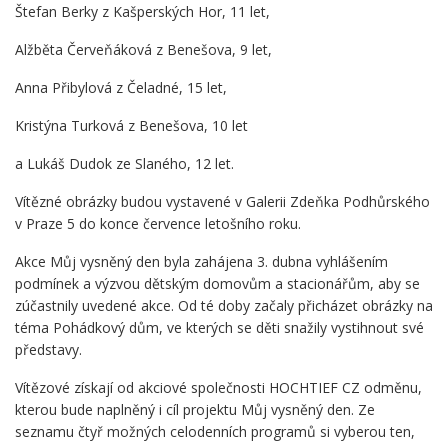
Štefan Berky z Kašperských Hor, 11 let,
Alžběta Červeňáková z Benešova, 9 let,
Anna Přibylová z Čeladné, 15 let,
Kristýna Turková z Benešova, 10 let
a Lukáš Dudok ze Slaného, 12 let.
Vítězné obrázky budou vystavené v Galerii Zdeňka Podhůrského
v Praze 5 do konce července letošního roku.
Akce Můj vysněný den byla zahájena 3. dubna vyhlášením
podmínek a výzvou dětským domovům a stacionářům, aby se
zúčastnily uvedené akce. Od té doby začaly přicházet obrázky na
téma Pohádkový dům, ve kterých se děti snažily vystihnout své
představy.
Vítězové získají od akciové společnosti HOCHTIEF CZ odměnu,
kterou bude naplněný i cíl projektu Můj vysněný den. Ze
seznamu čtyř možných celodenních programů si vyberou ten,