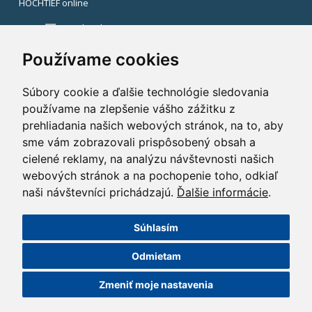
HOCHTIEF online
Facebook
Instagram
Používame cookies
Súbory cookie a ďalšie technológie sledovania
používame na zlepšenie vášho zážitku z
prehliadania našich webových stránok, na to, aby
sme vám zobrazovali prispôsobený obsah a
cielené reklamy, na analýzu návštevnosti našich
webových stránok a na pochopenie toho, odkiaľ
naši návštevníci prichádzajú.
Ďalšie informácie
.
Súhlasím
©2014 HOCHTIEF CZ a. s.
Odmietam
GDPR
|
Nastavení cookies
| Powered by:
ABRA Publisher
Zmeniť moje nastavenia