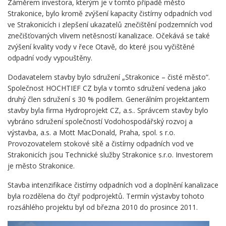
Záměrem investora, kterým je v tomto případě město
Strakonice, bylo kromě zvýšení kapacity čistírny odpadních vod
ve Strakonicích i zlepšení ukazatelů znečištění podzemních vod
znečišťovaných vlivem netěsností kanalizace. Očekává se také
zvýšení kvality vody v řece Otavě, do které jsou vyčištěné
odpadní vody vypouštěny.
Dodavatelem stavby bylo sdružení „Strakonice – čisté město“.
Společnost HOCHTIEF CZ byla v tomto sdružení vedena jako
druhý člen sdružení s 30 % podílem. Generálním projektantem
stavby byla firma Hydroprojekt CZ, a.s.. Správcem stavby bylo
vybráno sdružení společností Vodohospodářský rozvoj a
výstavba, a.s. a Mott MacDonald, Praha, spol. s r.o.
Provozovatelem stokové sítě a čistírny odpadních vod ve
Strakonicích jsou Technické služby Strakonice s.r.o. Investorem
je město Strakonice.
Stavba intenzifikace čistírny odpadních vod a doplnění kanalizace
byla rozdělena do čtyř podprojektů. Termín výstavby tohoto
rozsáhlého projektu byl od března 2010 do prosince 2011.