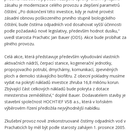
zásahu je modernizace celého provozu a zlepšení parametrů
čištění. „Po dokončení této investice, kdy je nutné provést
zásadní obnovu poškozeného prvního stupně biologického
čištění, bude čistírna odpadních vod dosahovat vyšší účinnosti
podle požadavků nové legislativy, především hodnot dusíku,“
uvedl starosta Prachatic Jan Bauer (ODS). Akce bude probíhat za
plného provozu.
Celá akce, která představuje především vybudování vlastních
aktivačních nádrží, čerpací stanice, kogenerační jednotky,
propojovacího potrubí, dmychárny, komunikací, zpevněných
ploch a demolici stávajícího biofiltru. Z obecní pokladny musíme
vydat na pokrytí nákladů investice zhruba 16,8 miliónu korun.
Zbývající část celkových nákladů bude pokryta z dotace
ministerstva zemědělství,“ doplnil Bauer. Dodavatelem stavby je
stavební společnost HOCHTIEF VSB a.s., která v loňském
výběrovém řízení předložila nejvýhodnější nabídku.
Zkušební provoz nově zrekonstruované čistírny odpadních vod v
Prachaticích by měl být podle starosty zahájen 1. prosince 2005.