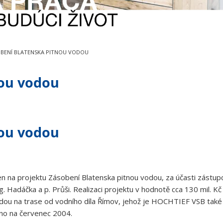
BENÍ BLATENSKA PITNOU VODOU
nou vodou
nou vodou
den na projektu Zásobení Blatenska pitnou vodou, za účasti zástu
g. Hadáčka a p. Průši. Realizaci projektu v hodnotě cca 130 mil. K
odou na trase od vodního díla Římov, jehož je HOCHTIEF VSB tak
áno na červenec 2004.