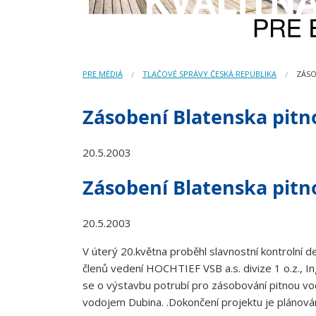
PRE MÉDIÁ
TLAČOVÉ SPRÁVY ČESKÁ REPUBLIKA
ZÁSO
Zásobení Blatenska pit
20.5.2003
Zásobení Blatenska pit
20.5.2003
V úterý 20.května proběhl slavnostní kontrolní 
členů vedení HOCHTIEF VSB a.s. divize 1 o.z., In
se o výstavbu potrubí pro zásobování pitnou v
vodojem Dubina. .Dokončení projektu je plánov