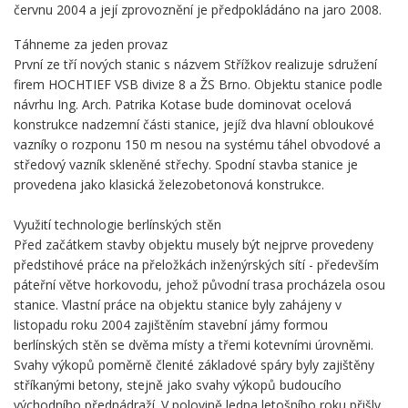
červnu 2004 a její zprovoznění je předpokládáno na jaro 2008.
Táhneme za jeden provaz
První ze tří nových stanic s názvem Střížkov realizuje sdružení
firem HOCHTIEF VSB divize 8 a ŽS Brno. Objektu stanice podle
návrhu Ing. Arch. Patrika Kotase bude dominovat ocelová
konstrukce nadzemní části stanice, jejíž dva hlavní obloukové
vazníky o rozponu 150 m nesou na systému táhel obvodové a
středový vazník skleněné střechy. Spodní stavba stanice je
provedena jako klasická železobetonová konstrukce.
Využití technologie berlínských stěn
Před začátkem stavby objektu musely být nejprve provedeny
předstihové práce na přeložkách inženýrských sítí - především
páteřní větve horkovodu, jehož původní trasa procházela osou
stanice. Vlastní práce na objektu stanice byly zahájeny v
listopadu roku 2004 zajištěním stavební jámy formou
berlínských stěn se dvěma místy a třemi kotevními úrovněmi.
Svahy výkopů poměrně členité základové spáry byly zajištěny
stříkanými betony, stejně jako svahy výkopů budoucího
východního přednádraží. V polovině ledna letošního roku přišly