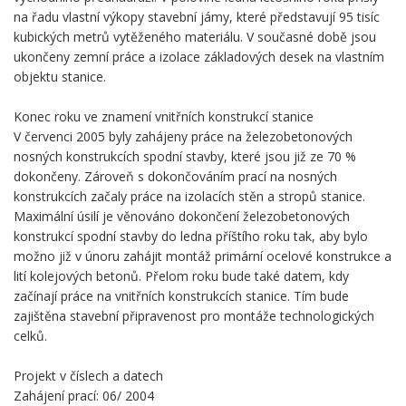
na řadu vlastní výkopy stavební jámy, které představují 95 tisíc
kubických metrů vytěženého materiálu. V současné době jsou
ukončeny zemní práce a izolace základových desek na vlastním
objektu stanice.
Konec roku ve znamení vnitřních konstrukcí stanice
V červenci 2005 byly zahájeny práce na železobetonových
nosných konstrukcích spodní stavby, které jsou již ze 70 %
dokončeny. Zároveň s dokončováním prací na nosných
konstrukcích začaly práce na izolacích stěn a stropů stanice.
Maximální úsilí je věnováno dokončení železobetonových
konstrukcí spodní stavby do ledna příštího roku tak, aby bylo
možno již v únoru zahájit montáž primární ocelové konstrukce a
lití kolejových betonů. Přelom roku bude také datem, kdy
začínají práce na vnitřních konstrukcích stanice. Tím bude
zajištěna stavební připravenost pro montáže technologických
celků.
Projekt v číslech a datech
Zahájení prací: 06/ 2004