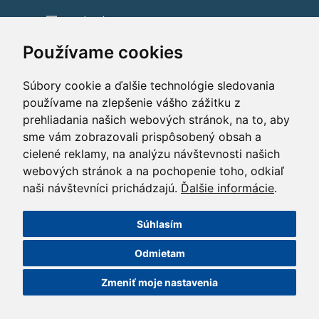
Facebook
Instagram
Používame cookies
Súbory cookie a ďalšie technológie sledovania
používame na zlepšenie vášho zážitku z
prehliadania našich webových stránok, na to, aby
sme vám zobrazovali prispôsobený obsah a
cielené reklamy, na analýzu návštevnosti našich
webových stránok a na pochopenie toho, odkiaľ
naši návštevníci prichádzajú.
Ďalšie informácie
.
Súhlasím
©2014 HOCHTIEF CZ a. s.
Odmietam
GDPR
|
Nastavení cookies
| Powered by:
ABRA Publisher
Zmeniť moje nastavenia