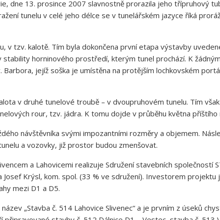
e, dne 13. prosince 2007 slavnostně prorazila jeho třípruhový tu
ražení tunelu v celé jeho délce se v tunelářském jazyce říká prorá
ilu, v tzv. kalotě. Tím byla dokončena první etapa výstavby uvede
y stability horninového prostředí, kterým tunel prochází. K žád
v. Barbora, jejíž soška je umístěna na protějším lochkovském portá
alota v druhé tunelové troubě – v dvoupruhovém tunelu. Tím však
nelových rour, tzv. jádra. K tomu dojde v průběhu května příštího 
dého návštěvníka svými impozantními rozměry a objemem. Násled
tunelu a vozovky, již prostor budou zmenšovat.
 Slivencem a Lahovicemi realizuje Sdružení stavebních společnost
Josef Krýsl, kom. spol. (33 % ve sdružení). Investorem projektu je
rahy mezi D1 a D5.
ázev „Stavba č. 514 Lahovice Slivenec“ a je prvním z úseků chys
ří připravované stavby č. 512 Dálnice D1 – Vestec, stavba č. 513 