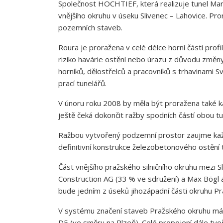
Společnost HOCHTIEF, která realizuje tunel Mari
vnějšího okruhu v úseku Slivenec – Lahovice. Pro
pozemních staveb.
Roura je proražena v celé délce horní části prof
riziko havárie ostění nebo úrazu z důvodu změn
horníků, dělostřelců a pracovníků s trhavinami S
prací tunelářů.
V únoru roku 2008 by měla být proražena také k
ještě čeká dokončit ražby spodních částí obou tu
Ražbou vytvořený podzemní prostor zaujme kaž
definitivní konstrukce železobetonového ostění 
Část vnějšího pražského silničního okruhu mezi
Construction AG (33 % ve sdružení) a Max Bögl a 
bude jedním z úseků jihozápadní části okruhu P
V systému značení staveb Pražského okruhu má n
D5 (ve směru na Plzeň). Celé propojení dále tvo