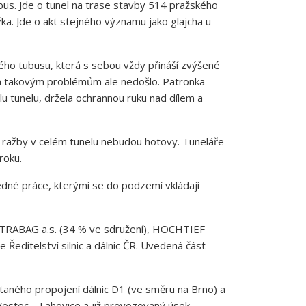
bus. Jde o tunel na trase stavby 514 pražského
žka. Jde o akt stejného významu jako glajcha u
ného tubusu, která s sebou vždy přináší zvýšené
ným takovým problémům ale nedošlo. Patronka
lu tunelu, držela ochrannou ruku nad dílem a
 ražby v celém tunelu nebudou hotovy. Tuneláře
roku.
né práce, kterými se do podzemí vkládají
í STRABAG a.s. (34 % ve sdružení), HOCHTIEF
 Ředitelství silnic a dálnic ČR. Uvedená část
taného propojení dálnic D1 (ve směru na Brno) a
Vestec – Lahovice a již provozovaný úsek,