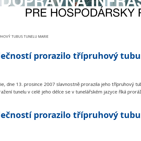
UHOVÝ TUBUS TUNELU MARIE
ečností prorazilo třípruhový tub
e, dne 13. prosince 2007 slavnostně prorazila jeho třípruhový tu
ražení tunelu v celé jeho délce se v tunelářském jazyce říká prorá
ečností prorazilo třípruhový tub