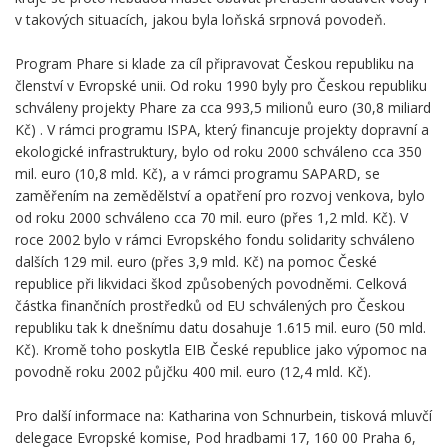
v takových situacích, jakou byla loňská srpnová povodeň.
Program Phare si klade za cíl připravovat Českou republiku na
členství v Evropské unii. Od roku 1990 byly pro Českou republiku
schváleny projekty Phare za cca 993,5 milionů euro (30,8 miliard
Kč) . V rámci programu ISPA, který financuje projekty dopravní a
ekologické infrastruktury, bylo od roku 2000 schváleno cca 350
mil. euro (10,8 mld. Kč), a v rámci programu SAPARD, se
zaměřením na zemědělství a opatření pro rozvoj venkova, bylo
od roku 2000 schváleno cca 70 mil. euro (přes 1,2 mld. Kč). V
roce 2002 bylo v rámci Evropského fondu solidarity schváleno
dalších 129 mil. euro (přes 3,9 mld. Kč) na pomoc České
republice při likvidaci škod způsobených povodněmi. Celková
částka finančních prostředků od EU schválených pro Českou
republiku tak k dnešnímu datu dosahuje 1.615 mil. euro (50 mld.
Kč). Kromě toho poskytla EIB České republice jako výpomoc na
povodně roku 2002 půjčku 400 mil. euro (12,4 mld. Kč).
Pro další informace na: Katharina von Schnurbein, tisková mluvčí
delegace Evropské komise, Pod hradbami 17, 160 00 Praha 6,