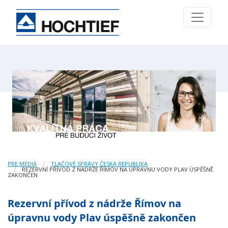
PRE MÉDIÁ
TLAČOVÉ SPRÁVY ČESKÁ REPUBLIKA
REZERVNÍ PŘÍVOD Z NÁDRŽE ŘÍMOV NA ÚPRAVNU VODY PLAV ÚSPĚŠNĚ
ZAKONČEN
Rezervní přívod z nádrže Římov na
úpravnu vody Plav úspěšně zakončen