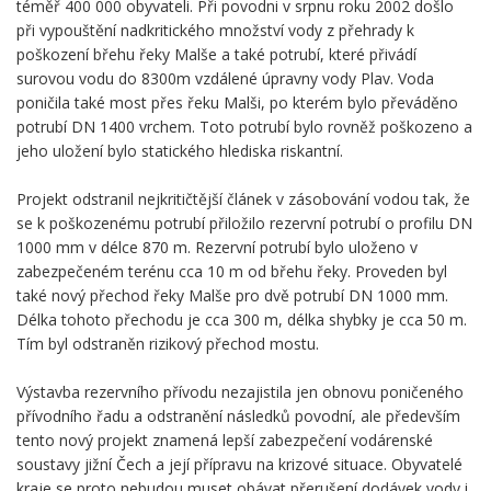
téměř 400 000 obyvateli. Při povodni v srpnu roku 2002 došlo
při vypouštění nadkritického množství vody z přehrady k
poškození břehu řeky Malše a také potrubí, které přivádí
surovou vodu do 8300m vzdálené úpravny vody Plav. Voda
poničila také most přes řeku Malši, po kterém bylo převáděno
potrubí DN 1400 vrchem. Toto potrubí bylo rovněž poškozeno a
jeho uložení bylo statického hlediska riskantní.
Projekt odstranil nejkritičtější článek v zásobování vodou tak, že
se k poškozenému potrubí přiložilo rezervní potrubí o profilu DN
1000 mm v délce 870 m. Rezervní potrubí bylo uloženo v
zabezpečeném terénu cca 10 m od břehu řeky. Proveden byl
také nový přechod řeky Malše pro dvě potrubí DN 1000 mm.
Délka tohoto přechodu je cca 300 m, délka shybky je cca 50 m.
Tím byl odstraněn rizikový přechod mostu.
Výstavba rezervního přívodu nezajistila jen obnovu poničeného
přívodního řadu a odstranění následků povodní, ale především
tento nový projekt znamená lepší zabezpečení vodárenské
soustavy jižní Čech a její přípravu na krizové situace. Obyvatelé
kraje se proto nebudou muset obávat přerušení dodávek vody i