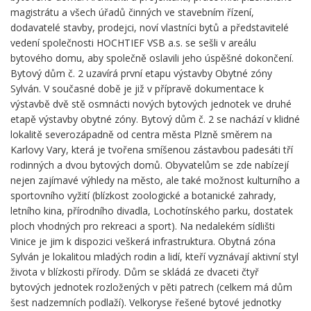
magistrátu a všech úřadů činných ve stavebním řízení,
dodavatelé stavby, prodejci, noví vlastníci bytů a představitelé
vedení společnosti HOCHTIEF VSB a.s. se sešli v areálu
bytového domu, aby společně oslavili jeho úspěšné dokončení.
Bytový dům č. 2 uzavírá první etapu výstavby Obytné zóny
Sylván. V současné době je již v přípravě dokumentace k
výstavbě dvě stě osmnácti nových bytových jednotek ve druhé
etapě výstavby obytné zóny. Bytový dům č. 2 se nachází v klidné
lokalitě severozápadně od centra města Plzně směrem na
Karlovy Vary, která je tvořena smíšenou zástavbou padesáti tří
rodinných a dvou bytových domů. Obyvatelům se zde nabízejí
nejen zajímavé výhledy na město, ale také možnost kulturního a
sportovního vyžití (blízkost zoologické a botanické zahrady,
letního kina, přírodního divadla, Lochotínského parku, dostatek
ploch vhodných pro rekreaci a sport). Na nedalekém sídlišti
Vinice je jim k dispozici veškerá infrastruktura. Obytná zóna
Sylván je lokalitou mladých rodin a lidí, kteří vyznávají aktivní styl
života v blízkosti přírody. Dům se skládá ze dvaceti čtyř
bytových jednotek rozložených v pěti patrech (celkem má dům
šest nadzemních podlaží). Velkoryse řešené bytové jednotky