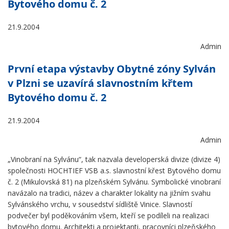
Bytového domu č. 2
21.9.2004
Admin
První etapa výstavby Obytné zóny Sylván
v Plzni se uzavírá slavnostním křtem
Bytového domu č. 2
21.9.2004
Admin
„Vinobraní na Sylvánu“, tak nazvala developerská divize (divize 4)
společnosti HOCHTIEF VSB a.s. slavnostní křest Bytového domu
č. 2 (Mikulovská 81) na plzeňském Sylvánu. Symbolické vinobraní
navázalo na tradici, název a charakter lokality na jižním svahu
Sylvánského vrchu, v sousedství sídliště Vinice. Slavností
podvečer byl poděkováním všem, kteří se podíleli na realizaci
bytového domu. Architekti a projektanti, pracovníci plzeňského