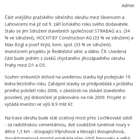
Admin
Část vnějšího pražského silničního okruhu mezi Slivencem a
Lahovicemi má již od 9. září loňského roku svého dodavatele.
Stalo se jím Sdružení stavebních společností STRABAG a.s. (34
% ve sdružení), HOCHTIEF Construction AG (33 % ve sdružení) a
Max Bögl a Josef Krýsl, kom. spol. (33 % ve sdružení).
Investorem projektu je Ředitelství silnic a dálnic ČR. Uvedená
část bude jedním z úseků chystaného jihozápadního okruhu
Prahy mezi D1 a D5.
Souhrn smluvních dohod na uvedenou stavbu byl podepsán 19.
ledna letošního roku. Zahájení stavby se předpokládá v průběhu
prvního pololetí roku 2006, v závislosti na získání stavebního
povolení, její dokončení je plánováno na rok 2009. Projekt si
vyžádá investici ve výši 8,9 mld Kč.
Na trase okruhu bude stát ocelový most přes Lochkovské údolí
- za radotínskou cementárnou, dvě souběžné tunelové roury v
délce 1,5 km - stoupající třípruhová a klesající dvoupruhová,
dvoukilometrová mostní estakáda přes údolí Berounky a velká