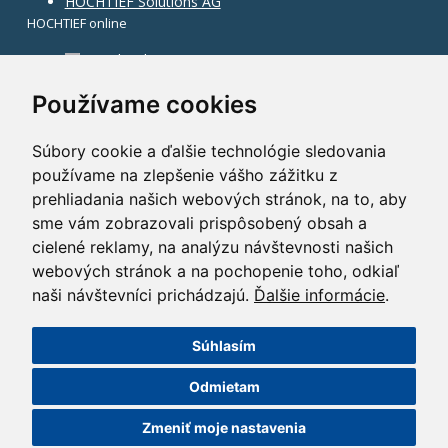
HOCHTIEF Solutions AG
HOCHTIEF online
Facebook
Instagram
Používame cookies
Súbory cookie a ďalšie technológie sledovania
používame na zlepšenie vášho zážitku z
prehliadania našich webových stránok, na to, aby
sme vám zobrazovali prispôsobený obsah a
cielené reklamy, na analýzu návštevnosti našich
webových stránok a na pochopenie toho, odkiaľ
naši návštevníci prichádzajú.
Ďalšie informácie
.
Súhlasím
©2014 HOCHTIEF CZ a. s.
Odmietam
GDPR
|
Nastavení cookies
| Powered by:
ABRA Publisher
Zmeniť moje nastavenia