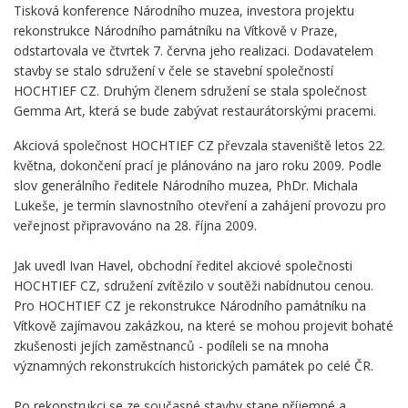
Tisková konference Národního muzea, investora projektu
rekonstrukce Národního památníku na Vítkově v Praze,
odstartovala ve čtvrtek 7. června jeho realizaci. Dodavatelem
stavby se stalo sdružení v čele se stavební společností
HOCHTIEF CZ. Druhým členem sdružení se stala společnost
Gemma Art, která se bude zabývat restaurátorskými pracemi.
Akciová společnost HOCHTIEF CZ převzala staveniště letos 22.
května, dokončení prací je plánováno na jaro roku 2009. Podle
slov generálního ředitele Národního muzea, PhDr. Michala
Lukeše, je termín slavnostního otevření a zahájení provozu pro
veřejnost připravováno na 28. října 2009.
Jak uvedl Ivan Havel, obchodní ředitel akciové společnosti
HOCHTIEF CZ, sdružení zvítězilo v soutěži nabídnutou cenou.
Pro HOCHTIEF CZ je rekonstrukce Národního památníku na
Vítkově zajímavou zakázkou, na které se mohou projevit bohaté
zkušenosti jejích zaměstnanců - podíleli se na mnoha
významných rekonstrukcích historických památek po celé ČR.
Po rekonstrukci se ze současné stavby stane příjemné a