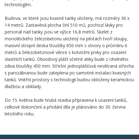
technologiím.
Budova, ve které jsou kvasné tanky uloženy, má rozměry 36 x
14 metrů. Zastavěná plocha činí 510 m2, pochozí lávky pro
personál nad tanky jsou ve výšce 16,8 metrů. Skelet z
monolitického železobetonu uložený na pilotách tvoří sloupy,
masivní stropní deska tloušťky 650 mm s otvory o průměru 6
metrů a železobetonové věnce s kotvícími prvky pro osazení
vlastních tanků. Obvodový plášť včetně atiky bude z cihelného
zdiva tloušťky 450 mm. Střešní jednoplášťová nevětraná střecha
s parozábranou bude zateplena po samotné instalaci kvasných
tanků. Vnitřní prostory s technologií budou obloženy keramickou
dlažbou a obklady.
Do 15. května bude hrubá stavba připravena k usazení tanků,
celkové dokončení a předání díla je plánováno do 30. června
letošního roku.