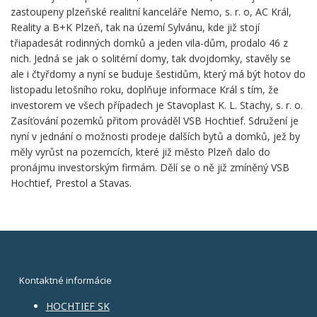
zastoupeny plzeňské realitní kanceláře Nemo, s. r. o, AC Král,
Reality a B+K Plzeň, tak na území Sylvánu, kde již stojí
třiapadesát rodinných domků a jeden vila-dům, prodalo 46 z
nich. Jedná se jak o solitérní domy, tak dvojdomky, stavěly se
ale i čtyřdomy a nyní se buduje šestidům, který má být hotov do
listopadu letošního roku, doplňuje informace Král s tím, že
investorem ve všech případech je Stavoplast K. L. Stachy, s. r. o.
Zasíťování pozemků přitom prováděl VSB Hochtief. Sdružení je
nyní v jednání o možnosti prodeje dalších bytů a domků, jež by
měly vyrůst na pozemcích, které již město Plzeň dalo do
pronájmu investorským firmám. Dělí se o ně již zmíněný VSB
Hochtief, Prestol a Stavas.
Kontaktné informácie
HOCHTIEF SK