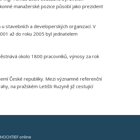
výkonné manažerské pozice působí jako prezident
h u stavebních a developerských organizací. V
2001 až do roku 2005 byl jednatelem
stnává okolo 1800 pracovníků, výnosy za rok
území České republiky. Mezi významné referenční
hy, na pražském Letišti Ruzyně již cestující
HOCHTIEF online