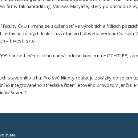
í firmy tak nahradil Ing. Václava Matyáše, který po odchodu z 
 fakulty ČVUT Praha se zkušeností ve výrobních a řídících pozicíc
rostav na různých funkcích včetně vrcholového vedení. Od roku 
h – Invest, s.r.o.
999 součástí německého nadnárodního koncernu HOCHTIEF, zamě
ch stavebního trhu. Pro své klienty realizuje zakázky po celém 
ího integrovaného střediska řízení letového provozu v Jenči u Pra
inálu Sever 2.
vo svete