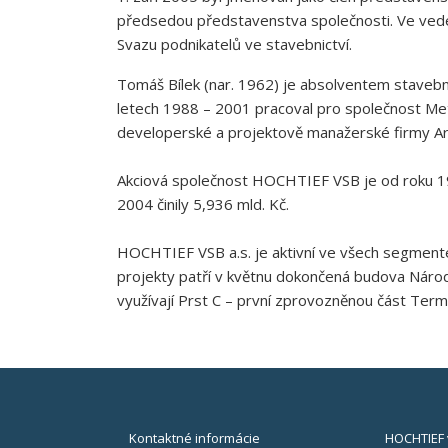
předsedou představenstva společnosti. Ve veden
Svazu podnikatelů ve stavebnictví.
Tomáš Bílek (nar. 1962) je absolventem stavební
letech 1988 – 2001 pracoval pro společnost Met
developerské a projektově manažerské firmy Arc
Akciová společnost HOCHTIEF VSB je od roku 1
2004 činily 5,936 mld. Kč.
HOCHTIEF VSB a.s. je aktivní ve všech segmente
projekty patří v květnu dokončená budova Národn
využívají Prst C – první zprovozněnou část Term
Kontaktné informácie
HOCHTIEF 