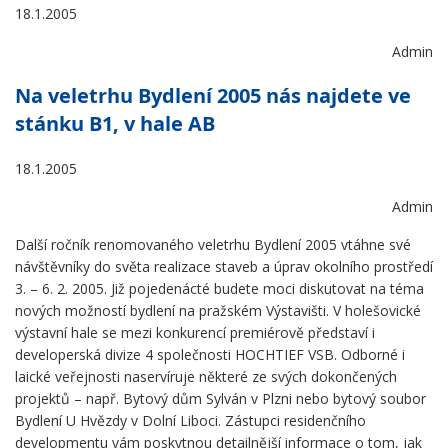
18.1.2005
Admin
Na veletrhu Bydlení 2005 nás najdete ve
stánku B1, v hale AB
18.1.2005
Admin
Další ročník renomovaného veletrhu Bydlení 2005 vtáhne své
návštěvníky do světa realizace staveb a úprav okolního prostředí
3. – 6. 2. 2005. Již pojedenácté budete moci diskutovat na téma
nových možností bydlení na pražském Výstavišti. V holešovické
výstavní hale se mezi konkurencí premiérově představí i
developerská divize 4 společnosti HOCHTIEF VSB. Odborné i
laické veřejnosti naservíruje některé ze svých dokončených
projektů – např. Bytový dům Sylván v Plzni nebo bytový soubor
Bydlení U Hvězdy v Dolní Liboci. Zástupci residenčního
developmentu vám poskytnou detailnější informace o tom, jak