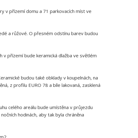
ry v přízemí domu a 71 parkovacích míst ve
šedé a růžové. O přesném odstínu barev budou
ch v přízemí bude keramická dlažba ve světlém
Keramické budou také obklady v koupelnách, na
ná, z profilu EURO 78 a bíle lakovaná, zasklená
luhu celého areálu bude umístěna v průjezdu
očních hodinách, aby tak byla chráněna
 m2.