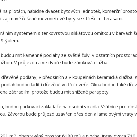
na pilotách, nabídne dvacet bytových jednotek, komerční prosto
 i zajímavě řešené mezonetové byty se střešními terasami.
rálním systémem s tenkovrstvou silikátovou omítkou v barvách 
m Stýblem.
, budou mít kamenné podlahy ze světlé žuly. V ostatních prostorá
ažbou. V průjezdu a ve dvoře bude zámková dlažba.
řevěné podlahy, v předsíních a v koupelnách keramická dlažba. 
podlah budou ladit i dřevěné vnitřní dveře. Okna budou také dřevě
třena zábradlím, protože budou mít snížené parapety.
u, budou parkovací zakladače na osobní vozidla. Vrátnice pro obs
. Závorou bude průjezd uzavřen přes den a lamelovými vraty v n
291 m2, obestavěný prostor 6180 m3 a plocha úprav dvora 710