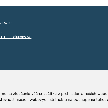
vo svete
pa
HTIEF Solutions AG
ame na zlepšenie vášho zážitku z prehliadania našich webo
števnosti našich webových stránok a na pochopenie toho, o
GD