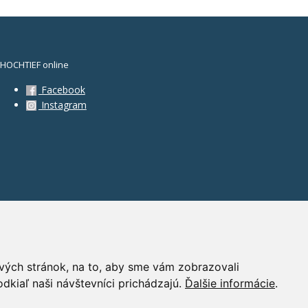
HOCHTIEF online
Facebook
Instagram
vých stránok, na to, aby sme vám zobrazovali
dkiaľ naši návštevníci prichádzajú.
Ďalšie informácie
.
PR
|
Nastavení cookies
| Powered by:
ABRA Publisher