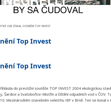
TIEF VSB ZÍSKAL OCENĚNÍ TOP INVEST
nění Top Invest
nění Top Invest
hlásila do prestižní soutěže TOP INVEST 2004 ekologickou stavb
any, Šardice a Svatobořice-Mistřín a čištění odpadních vod v ČOV.
 10. Mezinárodním stavebním veletrhu IBF v Brně. Ten se konal v