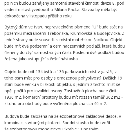
po nich budou zahájeny samotné stavební činnosti divize 8, pod
vedením stavbyvedoucího Milana Paclta. Stavba by měla být
dokončena v listopadu příštího roku.
Bytový dům ve tvaru nepravidelného písmene "U" bude stát na
pozemku mezi ulicemi Třeboňská, Krumlovská a Budějovická. Z
jedné strany bude sousedit s místní mateřskou školkou. Objekt
bude mít dvě podzemní a osm nadzemních podlaží, které budou
členěny do čtyř samostatných částí. Poslední dvě podlaží budou
řešena jako ustupující střešní nástavba.
Objekt bude mít 134 bytů a 136 parkovacích míst v garáži, z
toho osm míst pro osoby s omezenou pohyblivostí. Dalších 19
stání bude venku v blízkosti objektu, s jedním z těchto míst se
opět počítá pro invalidní osoby. Zastavěná plocha bude činit
1936 m2, komerční prostory budou mít rozsah téměř 362 m2 -
z toho pro obchody bude vyčleněna plocha cca 40 m2.
Budova bude založena na železobetonové základové desce, v
kombinaci s vrtanými pilotami. Spodní stavba bude tvořit
železobetonovou monolitickou "krabici" s nosnými