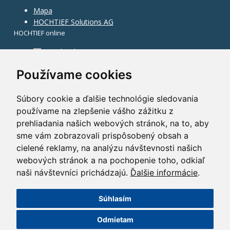
Mapa
HOCHTIEF Solutions AG
HOCHTIEF online
Facebook
Instagram
Používame cookies
Súbory cookie a ďalšie technológie sledovania
používame na zlepšenie vášho zážitku z
prehliadania našich webových stránok, na to, aby
sme vám zobrazovali prispôsobený obsah a
cielené reklamy, na analýzu návštevnosti našich
webových stránok a na pochopenie toho, odkiaľ
naši návštevníci prichádzajú.
Ďalšie informácie
.
Súhlasím
©2014 HOCHTIEF CZ a. s.
Odmietam
GDPR
|
Nastavení cookies
| Powered by:
ABRA Publisher