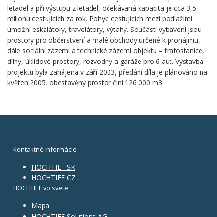
letadel a při výstupu z letadel, očekávaná kapacita je cca 3,5
milionu cestujících za rok. Pohyb cestujících mezi podlažími
umožní eskalátory, travelátory, výtahy. Součástí vybavení jsou
prostory pro občerstvení a malé obchody určené k pronájmu,
dále sociální zázemí a technické zázemí objektu – trafostanice,
dílny, úklidové prostory, rozvodny a garáže pro 6 aut. Výstavba
projektu byla zahájena v září 2003, předání díla je plánováno na
květen 2005, obestavěný prostor činí 126 000 m3.
Kontaktné informácie
HOCHTIEF SK
HOCHTIEF CZ
HOCHTIEF vo svete
Mapa
HOCHTIEF Solutions AG