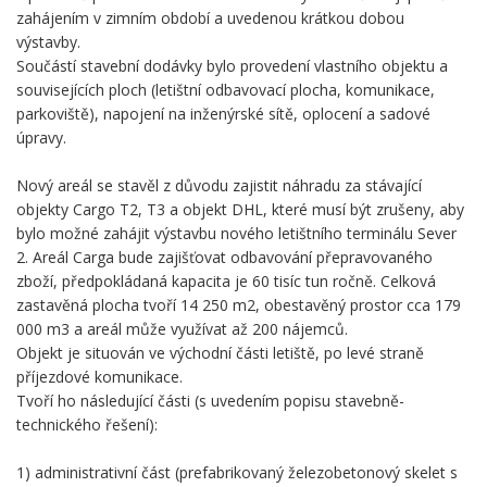
zahájením v zimním období a uvedenou krátkou dobou
výstavby.
Součástí stavební dodávky bylo provedení vlastního objektu a
souvisejících ploch (letištní odbavovací plocha, komunikace,
parkoviště), napojení na inženýrské sítě, oplocení a sadové
úpravy.
Nový areál se stavěl z důvodu zajistit náhradu za stávající
objekty Cargo T2, T3 a objekt DHL, které musí být zrušeny, aby
bylo možné zahájit výstavbu nového letištního terminálu Sever
2. Areál Carga bude zajišťovat odbavování přepravovaného
zboží, předpokládaná kapacita je 60 tisíc tun ročně. Celková
zastavěná plocha tvoří 14 250 m2, obestavěný prostor cca 179
000 m3 a areál může využívat až 200 nájemců.
Objekt je situován ve východní části letiště, po levé straně
příjezdové komunikace.
Tvoří ho následující části (s uvedením popisu stavebně-
technického řešení):
1) administrativní část (prefabrikovaný železobetonový skelet s