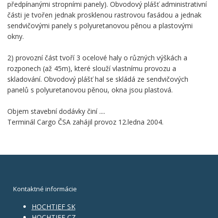
předpínanými stropními panely). Obvodový plášť administrativní
části je tvořen jednak prosklenou rastrovou fasádou a jednak
sendvičovými panely s polyuretanovou pěnou a plastovými
okny.
2) provozní část tvoří 3 ocelové haly o různých výškách a
rozponech (až 45m), které slouží vlastnímu provozu a
skladování. Obvodový plášť hal se skládá ze sendvičových
panelů s polyuretanovou pěnou, okna jsou plastová.
Objem stavební dodávky činí ....
Terminál Cargo ČSA zahájil provoz 12.ledna 2004.
Kontaktné informácie
HOCHTIEF SK
HOCHTIEF CZ