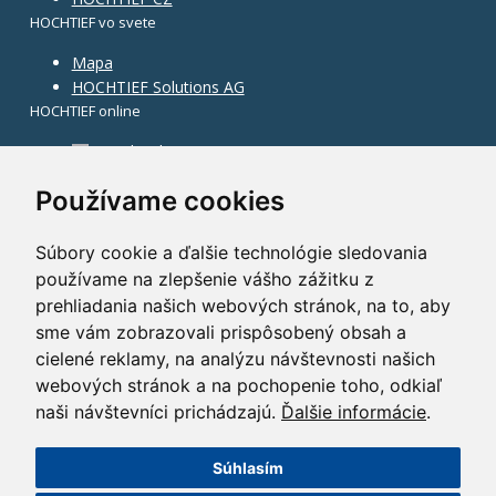
HOCHTIEF vo svete
Mapa
HOCHTIEF Solutions AG
HOCHTIEF online
Facebook
Instagram
Používame cookies
Súbory cookie a ďalšie technológie sledovania
používame na zlepšenie vášho zážitku z
prehliadania našich webových stránok, na to, aby
sme vám zobrazovali prispôsobený obsah a
cielené reklamy, na analýzu návštevnosti našich
webových stránok a na pochopenie toho, odkiaľ
naši návštevníci prichádzajú.
Ďalšie informácie
.
Súhlasím
©2014 HOCHTIEF CZ a. s.