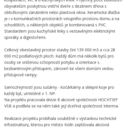
obyvatelům poskytnou vnitřní dveře s dezénem dřeva s
obložkovými zárubněmi nebo plastová okna. Keramická dlažba
je i v komunikačních prostorách vstupního prostoru domu a na
schodištích, u některých objektů je kombinovaná s PVC.
Standardem jsou kuchyňské linky s vestavěnými elektrickými
sporáky a digestořemi.
Celkový obestavěný prostor stavby činí 139 000 m3 a cca 28
000 m2 podlahových ploch. Každý dům má několik bytů pro
osoby se sníženou schopností pohybu a orientace s
bezbariérovým přístupem, zároveň ke všem domům vedou
přístupové rampy.
Samozřejmostí jsou sušárny - kočárkárny a sklepní koje pro
každý byt, umístěné v 1. NP.
Na projektu pracovala divize 8 akciové společnosti HOCHTIEF
VSB a podílela se na něm také její dceřiná společnost Interma.
Realizace projektu probíhala souběžně s výstavbou technické
infrastruktury, kterou pro město Kolín zajišťovala akciová