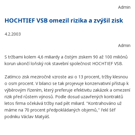
Admin
HOCHTIEF VSB omezil rizika a zvýšil zisk
4.2.2003
Admin
S tržbami kolem 4,6 miliardy a čistým ziskem 90 až 100 miliónů
korun ukončí loňský rok stavební společnost HOCHTIEF VSB.
Zatímco zisk meziročně vzroste asi o 13 procent, tržby klesnou
o osm procent. V bilanci se tak projevuje konzervativní přístup k
výběrovým řízením, který preferuje efektivitu zakázek a omezení
rizik před růstem výnosů. Podle dosud uzavřených kontraktů
letos firma očekává tržby nad pět miliard. "Kontrahováno už
máme na 70 procent předpokládaných objemů," řekl šéf
podniku Václav Matyáš.