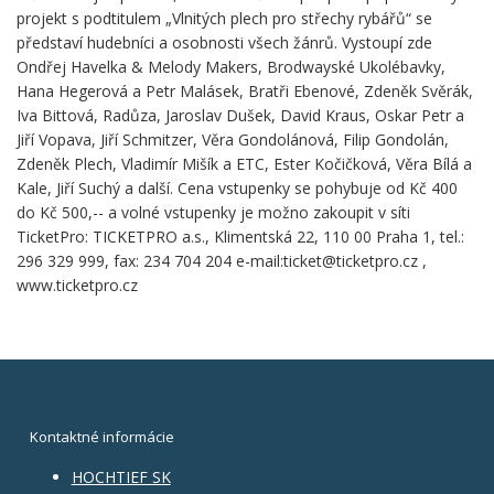
projekt s podtitulem „Vlnitých plech pro střechy rybářů“ se
představí hudebníci a osobnosti všech žánrů. Vystoupí zde
Ondřej Havelka & Melody Makers, Brodwayské Ukolébavky,
Hana Hegerová a Petr Malásek, Bratři Ebenové, Zdeněk Svěrák,
Iva Bittová, Radůza, Jaroslav Dušek, David Kraus, Oskar Petr a
Jiří Vopava, Jiří Schmitzer, Věra Gondolánová, Filip Gondolán,
Zdeněk Plech, Vladimír Mišík a ETC, Ester Kočičková, Věra Bílá a
Kale, Jiří Suchý a další. Cena vstupenky se pohybuje od Kč 400
do Kč 500,-- a volné vstupenky je možno zakoupit v síti
TicketPro: TICKETPRO a.s., Klimentská 22, 110 00 Praha 1, tel.:
296 329 999, fax: 234 704 204 e-mail:ticket@ticketpro.cz ,
www.ticketpro.cz
Kontaktné informácie
HOCHTIEF SK