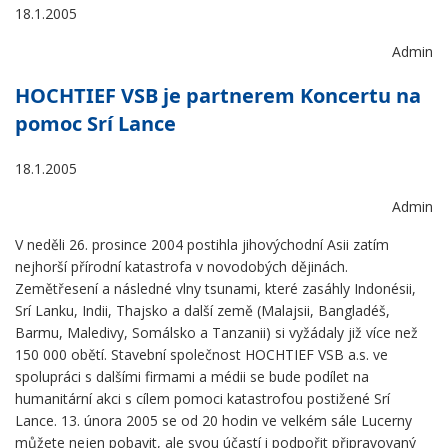
18.1.2005
Admin
HOCHTIEF VSB je partnerem Koncertu na
pomoc Srí Lance
18.1.2005
Admin
V neděli 26. prosince 2004 postihla jihovýchodní Asii zatím
nejhorší přírodní katastrofa v novodobých dějinách.
Zemětřesení a následné vlny tsunami, které zasáhly Indonésii,
Srí Lanku, Indii, Thajsko a další země (Malajsii, Bangladéš,
Barmu, Maledivy, Somálsko a Tanzanii) si vyžádaly již více než
150 000 obětí. Stavební společnost HOCHTIEF VSB a.s. ve
spolupráci s dalšími firmami a médii se bude podílet na
humanitární akci s cílem pomoci katastrofou postižené Srí
Lance. 13. února 2005 se od 20 hodin ve velkém sále Lucerny
můžete nejen pobavit, ale svou účastí i podpořit připravovaný