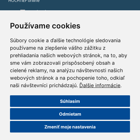
HOCHTIEF online
Facebook
Instagram
Používame cookies
Súbory cookie a ďalšie technológie sledovania
používame na zlepšenie vášho zážitku z
prehliadania našich webových stránok, na to, aby
sme vám zobrazovali prispôsobený obsah a
cielené reklamy, na analýzu návštevnosti našich
webových stránok a na pochopenie toho, odkiaľ
naši návštevníci prichádzajú.
Ďalšie informácie
.
Súhlasím
©2014 HOCHTIEF CZ a. s.
Odmietam
GDPR
|
Nastavení cookies
| Powered by:
ABRA Publisher
Zmeniť moje nastavenia