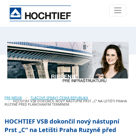
PRE MÉDIÁ
TLAČOVÉ SPRÁVY ČESKÁ REPUBLIKA
HOCHTIEF VSB DOKONČIL NOVÝ NÁSTUPNÍ PRST „C“ NA LETIŠTI PRAHA
RUZYNĚ PŘED PLÁNOVANÝM TERMÍNEM
HOCHTIEF VSB dokončil nový nástupní
Prst „C“ na Letišti Praha Ruzyně před