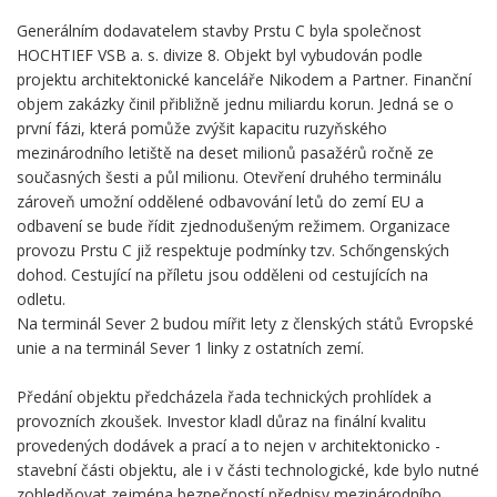
Generálním dodavatelem stavby Prstu C byla společnost
HOCHTIEF VSB a. s. divize 8. Objekt byl vybudován podle
projektu architektonické kanceláře Nikodem a Partner. Finanční
objem zakázky činil přibližně jednu miliardu korun. Jedná se o
první fázi, která pomůže zvýšit kapacitu ruzyňského
mezinárodního letiště na deset milionů pasažérů ročně ze
současných šesti a půl milionu. Otevření druhého terminálu
zároveň umožní oddělené odbavování letů do zemí EU a
odbavení se bude řídit zjednodušeným režimem. Organizace
provozu Prstu C již respektuje podmínky tzv. Schőngenských
dohod. Cestující na příletu jsou odděleni od cestujících na
odletu.
Na terminál Sever 2 budou mířit lety z členských států Evropské
unie a na terminál Sever 1 linky z ostatních zemí.
Předání objektu předcházela řada technických prohlídek a
provozních zkoušek. Investor kladl důraz na finální kvalitu
provedených dodávek a prací a to nejen v architektonicko -
stavební části objektu, ale i v části technologické, kde bylo nutné
zohledňovat zejména bezpečností předpisy mezinárodního