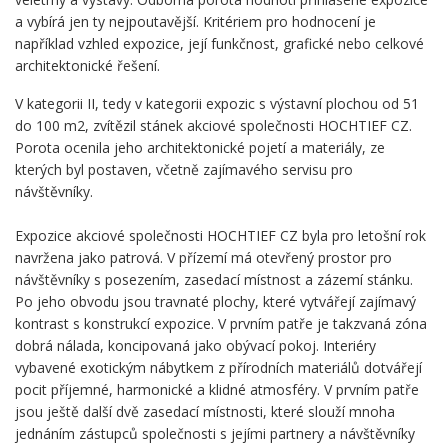
a vybírá jen ty nejpoutavější. Kritériem pro hodnocení je
například vzhled expozice, její funkčnost, grafické nebo celkové
architektonické řešení.
V kategorii II, tedy v kategorii expozic s výstavní plochou od 51
do 100 m2, zvítězil stánek akciové společnosti HOCHTIEF CZ.
Porota ocenila jeho architektonické pojetí a materiály, ze
kterých byl postaven, včetně zajímavého servisu pro
návštěvníky.
Expozice akciové společnosti HOCHTIEF CZ byla pro letošní rok
navržena jako patrová. V přízemí má otevřený prostor pro
návštěvníky s posezením, zasedací místnost a zázemí stánku.
Po jeho obvodu jsou travnaté plochy, které vytvářejí zajímavý
kontrast s konstrukcí expozice. V prvním patře je takzvaná zóna
dobrá nálada, koncipovaná jako obývací pokoj. Interiéry
vybavené exotickým nábytkem z přírodních materiálů dotvářejí
pocit příjemné, harmonické a klidné atmosféry. V prvním patře
jsou ještě další dvě zasedací místnosti, které slouží mnoha
jednáním zástupců společnosti s jejími partnery a návštěvníky