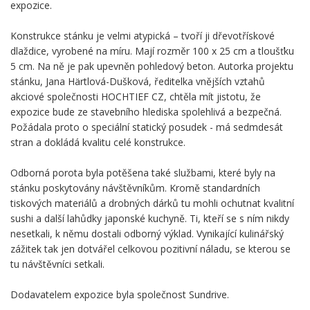
expozice.
Konstrukce stánku je velmi atypická – tvoří ji dřevotřískové
dlaždice, vyrobené na míru. Mají rozměr 100 x 25 cm a tloušťku
5 cm. Na ně je pak upevněn pohledový beton. Autorka projektu
stánku, Jana Härtlová-Dušková, ředitelka vnějších vztahů
akciové společnosti HOCHTIEF CZ, chtěla mít jistotu, že
expozice bude ze stavebního hlediska spolehlivá a bezpečná.
Požádala proto o speciální statický posudek - má sedmdesát
stran a dokládá kvalitu celé konstrukce.
Odborná porota byla potěšena také službami, které byly na
stánku poskytovány návštěvníkům. Kromě standardních
tiskových materiálů a drobných dárků tu mohli ochutnat kvalitní
sushi a další lahůdky japonské kuchyně. Ti, kteří se s ním nikdy
nesetkali, k němu dostali odborný výklad. Vynikající kulinářský
zážitek tak jen dotvářel celkovou pozitivní náladu, se kterou se
tu návštěvníci setkali.
Dodavatelem expozice byla společnost Sundrive.