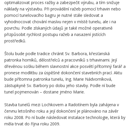
optimalizovat proces ražby a zabezpečit výrubu, a tím snižuje
náklady na výstavbu. Při provádění ražeb pomocí trhavin nebo
pomocí tunelovacího bagru je nutné stále sledovat a
vyhodnocovat chování masívu nejen v místě tunelu, ale i na
povrchu. Podle získaných údajů je také možné operativně
přizpůsobit rychlost postupu ražeb a nasazení jistících
prostředků.
Štolu bude podle tradice chránit Sv. Barbora, křesťanská
patronka horníků, dělostřelců a pracovníků s trhavinami. Její
dřevěnou sošku během slavnostní akce posvětí přítomný farář a
pronese modlitbu za úspěšné dokončení stavebních prací. Aktu
bude přítomna patronka tunelu, Ing. Marie Nádvorníková,
zástupkyně Sv. Barbory po dobu jeho stavby. Podle ní bude
tunel pojmenován – dostane jméno Marie.
Stavba tunelů mezi Lochkovem a Radotínem byla zahájena v
červnu letošního roku a její dokončení je plánováno na závěr
roku 2008. Po ní bude následovat instalace technologie, která by
měla trvat do října roku 2009.