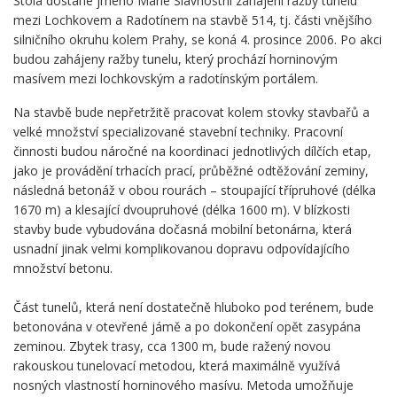
Štola dostane jméno Marie Slavnostní zahájení ražby tunelu
mezi Lochkovem a Radotínem na stavbě 514, tj. části vnějšího
silničního okruhu kolem Prahy, se koná 4. prosince 2006. Po akci
budou zahájeny ražby tunelu, který prochází horninovým
masívem mezi lochkovským a radotínským portálem.
Na stavbě bude nepřetržitě pracovat kolem stovky stavbařů a
velké množství specializované stavební techniky. Pracovní
činnosti budou náročné na koordinaci jednotlivých dílčích etap,
jako je provádění trhacích prací, průběžné odtěžování zeminy,
následná betonáž v obou rourách – stoupající třípruhové (délka
1670 m) a klesající dvoupruhové (délka 1600 m). V blízkosti
stavby bude vybudována dočasná mobilní betonárna, která
usnadní jinak velmi komplikovanou dopravu odpovídajícího
množství betonu.
Část tunelů, která není dostatečně hluboko pod terénem, bude
betonována v otevřené jámě a po dokončení opět zasypána
zeminou. Zbytek trasy, cca 1300 m, bude ražený novou
rakouskou tunelovací metodou, která maximálně využívá
nosných vlastností horninového masívu. Metoda umožňuje