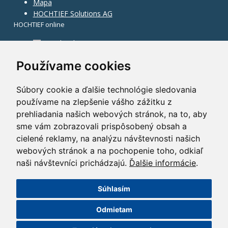
Mapa
HOCHTIEF Solutions AG
HOCHTIEF online
Facebook
Instagram
Používame cookies
Súbory cookie a ďalšie technológie sledovania
používame na zlepšenie vášho zážitku z
prehliadania našich webových stránok, na to, aby
sme vám zobrazovali prispôsobený obsah a
cielené reklamy, na analýzu návštevnosti našich
webových stránok a na pochopenie toho, odkiaľ
naši návštevníci prichádzajú.
Ďalšie informácie
.
Súhlasím
©2014 HOCHTIEF CZ a. s.
Odmietam
GDPR
|
Nastavení cookies
| Powered by:
ABRA Publisher