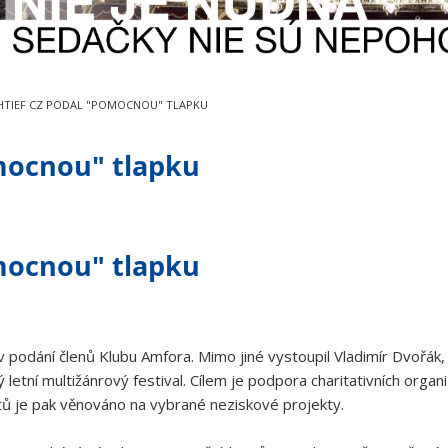
TIEF CZ PODAL "POMOCNOU" TLAPKU
mocnou" tlapku
mocnou" tlapku
podání členů Klubu Amfora. Mimo jiné vystoupil Vladimír Dvořák, P
letní multižánrový festival. Cílem je podpora charitativních organiz
tů je pak věnováno na vybrané neziskové projekty.