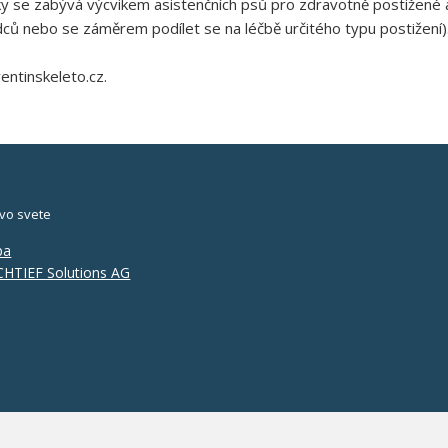
se zabývá výcvikem asistenčních psů pro zdravotně postižené a 
dců nebo se záměrem podílet se na léčbě určitého typu postižení)
ntinskeleto.cz.
vo svete
pa
HTIEF Solutions AG