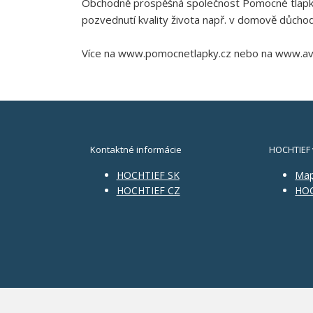
Obchodně prospěšná společnost Pomocné tlapky 
pozvednutí kvality života např. v domově důcho
Více na www.pomocnetlapky.cz nebo na www.ave
Kontaktné informácie
HOCHTIEF 
HOCHTIEF SK
Ma
HOCHTIEF CZ
HOC