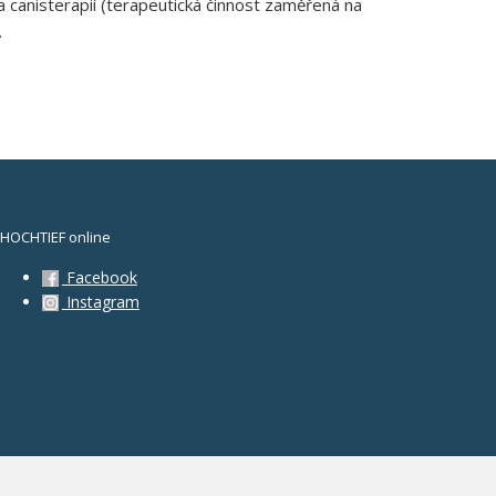
canisterapií (terapeutická činnost zaměřená na
.
HOCHTIEF online
Facebook
Instagram