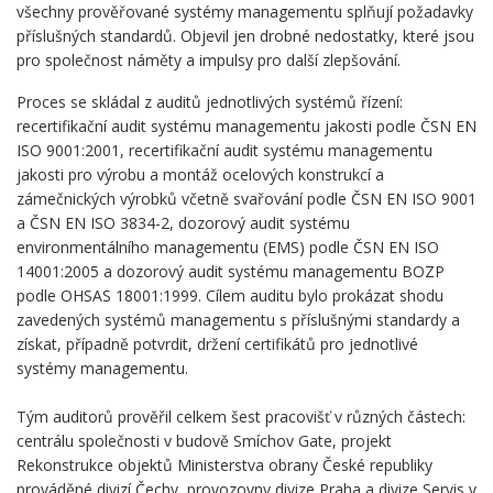
všechny prověřované systémy managementu splňují požadavky
příslušných standardů. Objevil jen drobné nedostatky, které jsou
pro společnost náměty a impulsy pro další zlepšování.
Proces se skládal z auditů jednotlivých systémů řízení:
recertifikační audit systému managementu jakosti podle ČSN EN
ISO 9001:2001, recertifikační audit systému managementu
jakosti pro výrobu a montáž ocelových konstrukcí a
zámečnických výrobků včetně svařování podle ČSN EN ISO 9001
a ČSN EN ISO 3834-2, dozorový audit systému
environmentálního managementu (EMS) podle ČSN EN ISO
14001:2005 a dozorový audit systému managementu BOZP
podle OHSAS 18001:1999. Cílem auditu bylo prokázat shodu
zavedených systémů managementu s příslušnými standardy a
získat, případně potvrdit, držení certifikátů pro jednotlivé
systémy managementu.
Tým auditorů prověřil celkem šest pracovišť v různých částech:
centrálu společnosti v budově Smíchov Gate, projekt
Rekonstrukce objektů Ministerstva obrany České republiky
prováděné divizí Čechy, provozovny divize Praha a divize Servis v