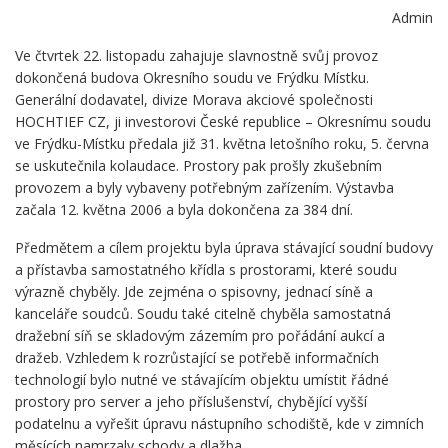
Admin
Ve čtvrtek 22. listopadu zahajuje slavnostně svůj provoz
dokončená budova Okresního soudu ve Frýdku Místku.
Generální dodavatel, divize Morava akciové společnosti
HOCHTIEF CZ, ji investorovi České republice – Okresnímu soudu
ve Frýdku-Místku předala již 31. května letošního roku, 5. června
se uskutečnila kolaudace. Prostory pak prošly zkušebním
provozem a byly vybaveny potřebným zařízením. Výstavba
začala 12. května 2006 a byla dokončena za 384 dní.
Předmětem a cílem projektu byla úprava stávající soudní budovy
a přístavba samostatného křídla s prostorami, které soudu
výrazně chyběly. Jde zejména o spisovny, jednací síně a
kanceláře soudců. Soudu také citelně chyběla samostatná
dražební síň se skladovým zázemím pro pořádání aukcí a
dražeb. Vzhledem k rozrůstající se potřebě informačních
technologií bylo nutné ve stávajícím objektu umístit řádné
prostory pro server a jeho příslušenství, chybějící vyšší
podatelnu a vyřešit úpravu nástupního schodiště, kde v zimních
měsících namrzaly schody a dlažba.