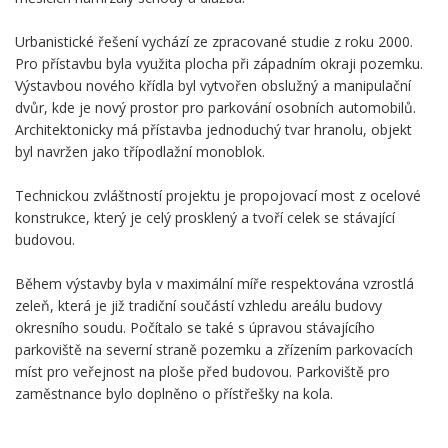
Urbanistické řešení vychází ze zpracované studie z roku 2000.
Pro přístavbu byla využita plocha při západním okraji pozemku.
Výstavbou nového křídla byl vytvořen obslužný a manipulační
dvůr, kde je nový prostor pro parkování osobních automobilů.
Architektonicky má přístavba jednoduchý tvar hranolu, objekt
byl navržen jako třípodlažní monoblok.
Technickou zvláštností projektu je propojovací most z ocelové
konstrukce, který je celý prosklený a tvoří celek se stávající
budovou.
Během výstavby byla v maximální míře respektována vzrostlá
zeleň, která je již tradiční součástí vzhledu areálu budovy
okresního soudu. Počítalo se také s úpravou stávajícího
parkoviště na severní straně pozemku a zřízením parkovacích
míst pro veřejnost na ploše před budovou. Parkoviště pro
zaměstnance bylo doplněno o přístřešky na kola.