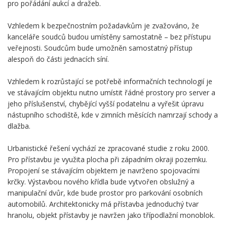
pro pořádání aukcí a dražeb.
Vzhledem k bezpečnostním požadavkům je zvažováno, že
kanceláře soudců budou umístěny samostatně – bez přístupu
veřejnosti. Soudcům bude umožněn samostatný přístup
alespoň do části jednacích síní.
Vzhledem k rozrůstající se potřebě informačních technologií je
ve stávajícím objektu nutno umístit řádné prostory pro server a
jeho příslušenství, chybějící vyšší podatelnu a vyřešit úpravu
nástupního schodiště, kde v zimních měsících namrzají schody a
dlažba.
Urbanistické řešení vychází ze zpracované studie z roku 2000.
Pro přístavbu je využita plocha při západním okraji pozemku.
Propojení se stávajícím objektem je navrženo spojovacími
krčky. Výstavbou nového křídla bude vytvořen obslužný a
manipulační dvůr, kde bude prostor pro parkování osobních
automobilů. Architektonicky má přístavba jednoduchý tvar
hranolu, objekt přístavby je navržen jako třípodlažní monoblok.