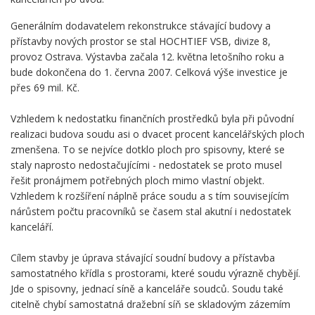
Generálním dodavatelem rekonstrukce stávající budovy a
přístavby nových prostor se stal HOCHTIEF VSB, divize 8,
provoz Ostrava. Výstavba začala 12. května letošního roku a
bude dokončena do 1. června 2007. Celková výše investice je
přes 69 mil. Kč.
Vzhledem k nedostatku finančních prostředků byla při původní
realizaci budova soudu asi o dvacet procent kancelářských ploch
zmenšena. To se nejvíce dotklo ploch pro spisovny, které se
staly naprosto nedostačujícími - nedostatek se proto musel
řešit pronájmem potřebných ploch mimo vlastní objekt.
Vzhledem k rozšíření náplně práce soudu a s tím souvisejícím
nárůstem počtu pracovníků se časem stal akutní i nedostatek
kanceláří.
Cílem stavby je úprava stávající soudní budovy a přístavba
samostatného křídla s prostorami, které soudu výrazně chybějí.
Jde o spisovny, jednací síně a kanceláře soudců. Soudu také
citelně chybí samostatná dražební síň se skladovým zázemím