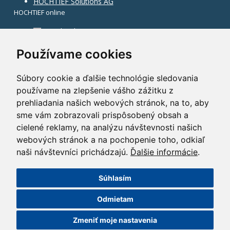
HOCHTIEF Solutions AG
HOCHTIEF online
Facebook
Instagram
Používame cookies
Súbory cookie a ďalšie technológie sledovania
používame na zlepšenie vášho zážitku z
prehliadania našich webových stránok, na to, aby
sme vám zobrazovali prispôsobený obsah a
cielené reklamy, na analýzu návštevnosti našich
webových stránok a na pochopenie toho, odkiaľ
naši návštevníci prichádzajú.
Ďalšie informácie
.
Súhlasím
©2014 HOCHTIEF CZ a. s.
Odmietam
GDPR
|
Nastavení cookies
| Powered by:
ABRA Publisher
Zmeniť moje nastavenia