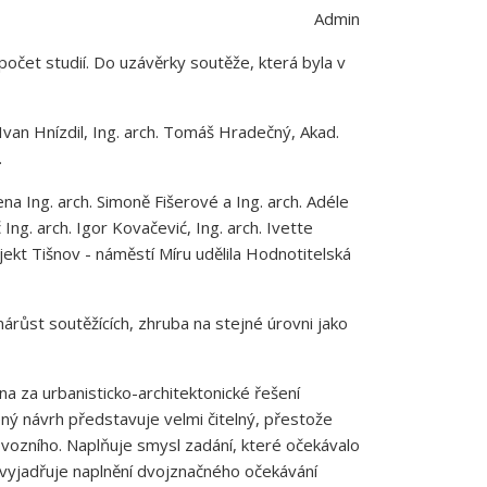
Admin
očet studií. Do uzávěrky soutěže, která byla v
 Ivan Hnízdil, Ing. arch. Tomáš Hradečný, Akad.
.
a Ing. arch. Simoně Fišerové a Ing. arch. Adéle
g. arch. Igor Kovačević, Ing. arch. Ivette
ojekt Tišnov - náměstí Míru udělila Hodnotitelská
nárůst soutěžících, zhruba na stejné úrovni jako
na za urbanisticko-architektonické řešení
žený návrh představuje velmi čitelný, přestože
rovozního. Naplňuje smysl zadání, které očekávalo
 vyjadřuje naplnění dvojznačného očekávání