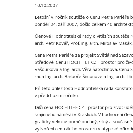
10.10.2007
Letošní V. ročník soutěže o Cenu Petra Parléře 
pondělí 24. září 2007, došlo celkem 40 architekt
Členové Hodnotitelské rady o vítězích soutěže roz
arch. Petr Kovář, Prof. ing. arch. Miroslav Masák, 
Cena Petra Parléře za projekt Světlá nad Sázavo
Středové. Cenu HOCHTIEF CZ - prostor pro život 
Vašourková a Ing. arch. Věra Šatochinová. Cenu St
rada Ing. arch. Barboře Šimonové a Ing. arch. Ji
Při této příležitosti Hodnotitelská rada konstato
v předchozím ročníku.
Dílčí cena HOCHTIEF CZ - prostor pro život udělo
krajinného náměstí v Kraslicích. V hodnocení čle
graficky velmi úsporně podaný, silný a současně 
vytvoření centrálního prostoru v atypické příro