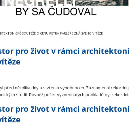
HITEKTONICKÉ SOUTĚŽE O CENU PETRA PARLÉŘE ZNÁ SVÉHO VÍTĚZE
tor pro život v rámci architekton
vítěze
byl před několika dny uzavřen a vyhodnocen. Zaznamenal rekordní p
onických studií. Rovněž počet vyzvednutých podkladů byl rekordní.
tor pro život v rámci architekton
vítěze