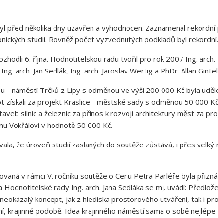
byl před několika dny uzavřen a vyhodnocen. Zaznamenal rekordní p
onických studií. Rovněž počet vyzvednutých podkladů byl rekordní.
hodli 6. října. Hodnotitelskou radu tvořil pro rok 2007 Ing. arch.
Ing. arch. Jan Sedlák, Ing. arch. Jaroslav Wertig a PhDr. Allan Gintel
u - náměstí Trčků z Lípy s odměnou ve výši 200 000 Kč byla udělen
získali za projekt Kraslice - městské sady s odměnou 50 000 Kč In
aveb silnic a železnic za přínos k rozvoji architektury měst za pr
římu Vokřálovi v hodnotě 50 000 Kč.
vala, že úroveň studií zaslaných do soutěže zůstává, i přes velký 
vaná v rámci V. ročníku soutěže o Cenu Petra Parléře byla přizná
na Hodnotitelské rady Ing. arch. Jana Sedláka se mj. uvádí: Předlo
neokázalý koncept, jak z hlediska prostorového utváření, tak i p
dní, krajinné podobě. Idea krajinného náměstí sama o sobě nejlépe