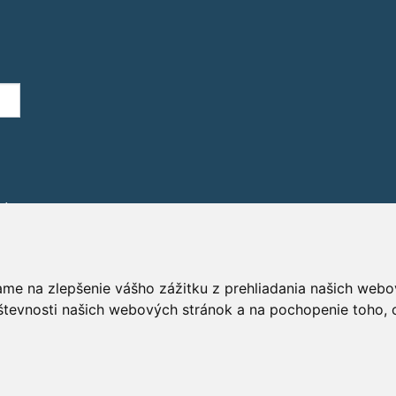
áním
ame na zlepšenie vášho zážitku z prehliadania našich webo
števnosti našich webových stránok a na pochopenie toho, o
GD