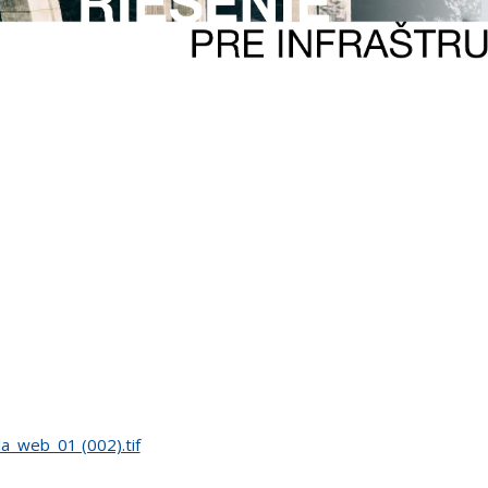
a_web_01 (002).tif