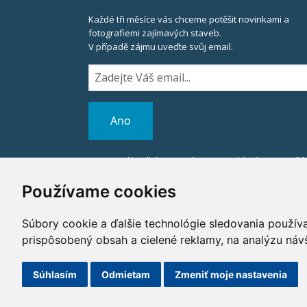
Každé tři měsíce vás chceme potěšit novinkami a
fotografiemi zajímavých staveb.
V případě zájmu uveďte svůj email.
Registrací k odběru newsletteru souhlasíte se zasíl
informací od HOCHTIEF CZ a. s.,
v souladu se zákonem č. 480/2004 Sb.
Používame cookies
x
Súbory cookie a ďalšie technológie sledovania použív
prispôsobený obsah a cielené reklamy, na analýzu náv
©2014 HOCHTIEF CZ a. s.
Súhlasím
Odmietam
Zmeniť moje nastavenia