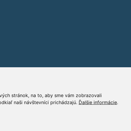
vých stránok, na to, aby sme vám zobrazovali
dkiaľ naši návštevníci prichádzajú.
Ďalšie informácie
.
PR
|
Nastavení cookies
| Powered by:
ABRA Publisher