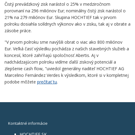
Čistý prevádzkový zisk narástol o 25% v medziročnom
porovnaní na 296 miliónov Eur; nominálny čistý zisk narástol o
21% na 279 miliónov Eur. Skupina HOCHTIEF tak v prvom
polroku dosiahla solídnych výkonov ako v zisku, tak aj v obrate a
zásobe práce.
"V prvom polroku sme navýšili obrat o viac ako 800 miliónov
Eur. Veľká časť výsledku pochádza z našich stavebných služieb a
koncesií, ktoré zahŕňajú spoločnosť Abertis. Aj v
nadchádzajúcom polroku vidíme ďalší ziskový potenciál a
zlepšenie cash flow, "uviedol generálny riaditeľ HOCHTIEF AG
Marcelino Fernández Verdes k výsledkom, ktoré si v kompletnej
podobe môžete
prečítať tu
.
Kontaktné informácie
HOCHTIEF SK