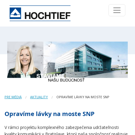
PRE MÉDIÁ
AKTUALITY
OPRAVÍME LÁVKY NA MOSTE SNP
Opravíme lávky na moste SNP
V rámci projektu komplexného zabezpečenia udržateľnosti
kvality komunikácii v Bratislave, ktorý naša spoločnosť realizuje