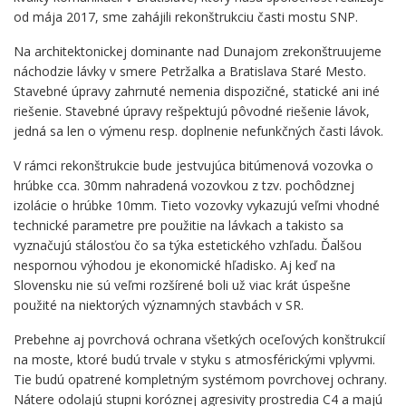
od mája 2017, sme zahájili rekonštrukciu časti mostu SNP.
Na architektonickej dominante nad Dunajom zrekonštruujeme
náchodzie lávky v smere Petržalka a Bratislava Staré Mesto.
Stavebné úpravy zahrnuté nemenia dispozičné, statické ani iné
riešenie. Stavebné úpravy rešpektujú pôvodné riešenie lávok,
jedná sa len o výmenu resp. doplnenie nefunkčných časti lávok.
V rámci rekonštrukcie bude jestvujúca bitúmenová vozovka o
hrúbke cca. 30mm nahradená vozovkou z tzv. pochôdznej
izolácie o hrúbke 10mm. Tieto vozovky vykazujú veľmi vhodné
technické parametre pre použitie na lávkach a takisto sa
vyznačujú stálosťou čo sa týka estetického vzhľadu. Ďalšou
nespornou výhodou je ekonomické hľadisko. Aj keď na
Slovensku nie sú veľmi rozšírené boli už viac krát úspešne
použité na niektorých významných stavbách v SR.
Prebehne aj povrchová ochrana všetkých oceľových konštrukcií
na moste, ktoré budú trvale v styku s atmosférickými vplyvmi.
Tie budú opatrené kompletným systémom povrchovej ochrany.
Nátere odolajú stupni koróznej agresivity prostredia C4 a majú