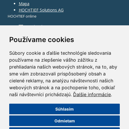
Mapa
HOCHTIEF Solutions AG
HOCHTIEF online
Facebook
Instagram
Používame cookies
Súbory cookie a ďalšie technológie sledovania
používame na zlepšenie vášho zážitku z
prehliadania našich webových stránok, na to, aby
sme vám zobrazovali prispôsobený obsah a
cielené reklamy, na analýzu návštevnosti našich
webových stránok a na pochopenie toho, odkiaľ
naši návštevníci prichádzajú.
Ďalšie informácie
.
Súhlasím
©2014 HOCHTIEF CZ a. s.
Odmietam
GDPR
|
Nastavení cookies
| Powered by:
ABRA Publisher