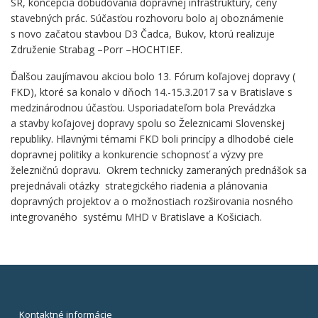
SR, koncepcia dobudovania dopravnej infraštruktúry, ceny
stavebných prác. Súčasťou rozhovoru bolo aj oboznámenie
s novo začatou stavbou D3 Čadca, Bukov, ktorú realizuje
Združenie Strabag –Porr –HOCHTIEF.
Ďalšou zaujímavou akciou bolo 13. Fórum koľajovej dopravy (
FKD), ktoré sa konalo v dňoch 14.-15.3.2017 sa v Bratislave s
medzinárodnou účasťou. Usporiadateľom bola Prevádzka
a stavby koľajovej dopravy spolu so Železnicami Slovenskej
republiky. Hlavnými témami FKD boli princípy a dlhodobé ciele
dopravnej politiky a konkurencie schopnosť a výzvy pre
železničnú dopravu. Okrem technicky zameraných prednášok sa
prejednávali otázky strategického riadenia a plánovania
dopravných projektov a o možnostiach rozširovania nosného
integrovaného systému MHD v Bratislave a Košiciach.
Kontaktné informácie