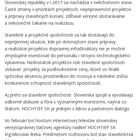
Slovenskej republiky v r.2017 sa nachádza v nelichotivom stave.
Časté zmeny v prioritách projektoch, nepripravenosť projektov
a prípravy stavebných konaní, zdĺhavé verejné obstarávanie
a nekonečné čakanie na realizáciu.
Stavebné a projekčné spoločnosti sa tak dostávajú do
nepríjemnej situácie, kde pri doterajšom stave prípravy
a realizácie projektov dopravnej infraštruktúry nie je možné
zmysluplne investovať do personálu i strojno-technologického
vybavenia. Nedostatok projektov núti stavebné spoločnosti
získavať projekty za podhodnotené ceny, ktoré vo finále
spôsobia absenciu prostriedkov do rozvoja a následne znížia
konkurencie schopnosť stavebných spoločností.
Aj preto sa stavebné spoločnosti Slovenska spojili a vyvolávajú
odborné diskusie a fóra s významnými investormi, najmä so
štátom. HOCHTIEF SK je jedným s lídrov a partnerom dialógu.
Vo februári bol hosťom internetovej televízie slovenskej
verejnoprávnej tlačovej agentúry riaditeľ HOCHTIEF SK
Ing.Miroslav Beka. Predmetom rozhovoru bol stav stavebníctva