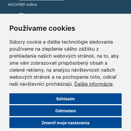
HOCHTIEF online
Facebook
Instagram
Používame cookies
Súbory cookie a ďalšie technológie sledovania
používame na zlepšenie vášho zážitku z
prehliadania našich webových stránok, na to, aby
sme vám zobrazovali prispôsobený obsah a
cielené reklamy, na analýzu návštevnosti našich
webových stránok a na pochopenie toho, odkiaľ
naši návštevníci prichádzajú.
Ďalšie informácie
.
Súhlasím
©2014 HOCHTIEF CZ a. s.
Odmietam
GDPR
|
Nastavení cookies
| Powered by:
ABRA Publisher
Zmeniť moje nastavenia